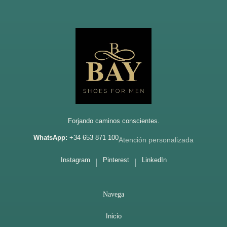
Footer
Forjando caminos conscientes.
WhatsApp:
+34 653 871 100
Atención personalizada
Instagram
Pinterest
LinkedIn
|
|
Navega
Inicio