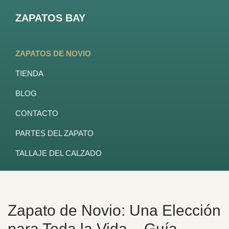
Saltar
Saltar
Saltar
ZAPATOS BAY
a
al
al
CUANDO
la
contenido
pie
CALZAR
navegación
principal
de
ZAPATOS DE NOVIO
ES
principal
página
TIENDA
UN
ARTE
BLOG
CONTACTO
PARTES DEL ZAPATO
TALLAJE DEL CALZADO
Zapato de Novio: Una Elección
para Toda la Vida – Guía