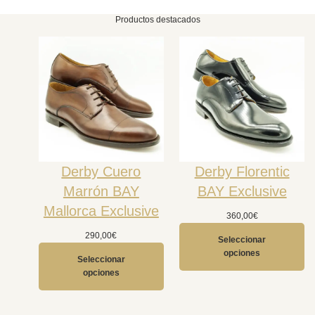
Productos destacados
Derby Cuero
Derby Florentic
Marrón BAY
BAY Exclusive
Mallorca Exclusive
360,00
€
290,00
€
Seleccionar
opciones
Seleccionar
opciones