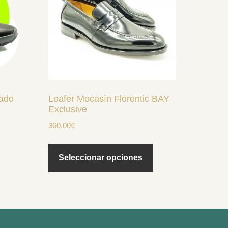
múltiples
variantes.
Las
opciones
se
pueden
elegir
gado
Loafer Mocasín Florentic BAY
en
Exclusive
la
360,00
€
página
de
Seleccionar opciones
producto