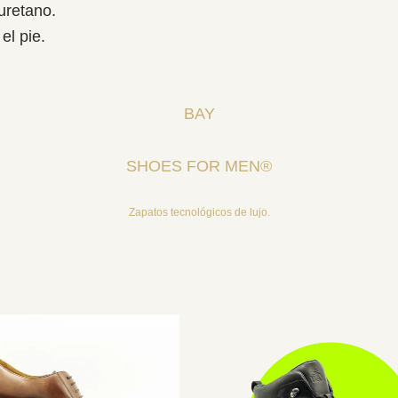
uretano.
el pie.
BAY
SHOES FOR MEN®
Zapatos tecnológicos de lujo.
cto